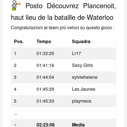
Posto Découvrez Plancenoit,
haut lieu de la bataille de Waterloo
Congratulazioni ai team più veloci su questo gioco :
Pos.
Tempo
Squadra
1
01:32:25
Lr17
2
01:41:16
Sexy Girls
3
01:44:04
sylviehelene
4
01:45:29
Les Jaunes
5
01:45:33
playmecs
...
~
02:23:06
Media