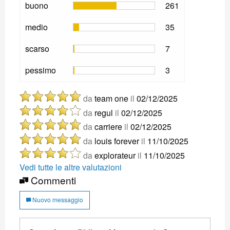
buono
261
medio
35
scarso
7
pessimo
3
da
team one
il
02/12/2025
da
regul
il
02/12/2025
da
carriere
il
02/12/2025
da
louis forever
il
11/10/2025
da
explorateur
il
11/10/2025
Vedi tutte le altre valutazioni
Commenti
Nuovo messaggio