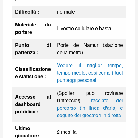
Difficoltà :
normale
Materiale da
Il vostro cellulare e basta!
portare :
Punto di
Porte de Namur (stazione
partenza :
della metro)
Vedere il miglior tempo,
Classificazione
tempo medio, così come i tuoi
e statistiche :
punteggi personali
(Spoiler: può rovinare
Accesso al
l'intreccio!)
Tracciato del
dashboard
percorso (in linea d'aria) e
pubblico :
seguito dei giocatori in diretta
Ultimo
2 mesi fa
giocatore: