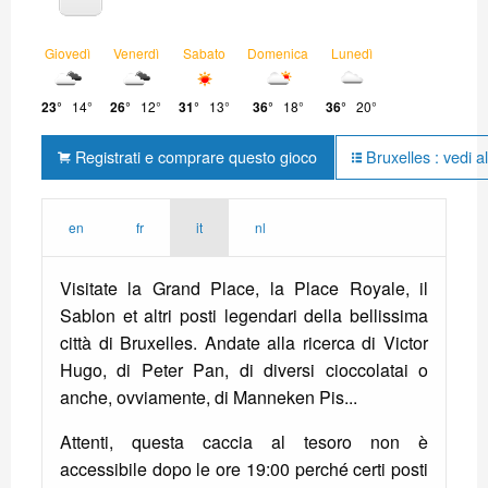
Giovedì
Venerdì
Sabato
Domenica
Lunedì
23°
14°
26°
12°
31°
13°
36°
18°
36°
20°
Registrati e comprare questo gioco
Bruxelles : vedi al
en
fr
it
nl
Visitate la Grand Place, la Place Royale, il
Sablon et altri posti legendari della bellissima
città di Bruxelles. Andate alla ricerca di Victor
Hugo, di Peter Pan, di diversi cioccolatai o
anche, ovviamente, di Manneken Pis...
Attenti, questa caccia al tesoro non è
accessibile dopo le ore 19:00 perché certi posti