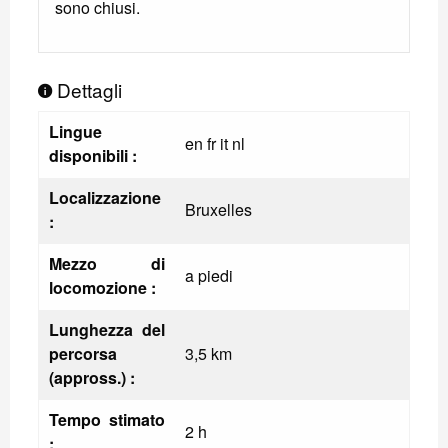
sono chiusi.
Dettagli
Lingue
en fr it nl
disponibili :
Localizzazione
Bruxelles
:
Mezzo di
a piedi
locomozione :
Lunghezza del
percorsa
3,5 km
(appross.) :
Tempo stimato
2 h
: