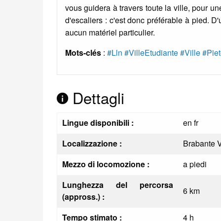
vous guidera à travers toute la ville, pour 
d'escaliers : c'est donc préférable à pied. D'
aucun matériel particulier.
Mots-clés
:
#Lln
#VilleEtudiante
#Ville
#Piet
Dettagli
Lingue disponibili :
en fr
Localizzazione :
Brabante V
Mezzo di locomozione :
a piedi
Lunghezza del percorsa
6 km
(appross.) :
Tempo stimato :
4 h