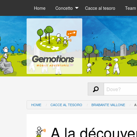
Home
Concetto
Cacce al tesoro
Team 
HOME
CACCE AL TESORO
BRABANTE VALLONE
A
A la découve