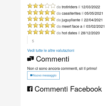
da
trotiriders
il
12/03/2022
da
cassiterites
il
05/05/2021
da
juguyliante
il
22/04/2021
da
meert face a
il
03/02/2021
da
hot dates
il
28/12/2020
5
Vedi tutte le altre valutazioni
Commenti
Non ci sono ancora commenti, sii il primo!
Nuovo messaggio
Commenti Facebook