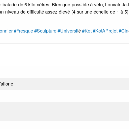
une balade de 6 kilomètres. Bien que possible à vélo, Louvain-l
un niveau de difficulté assez élevé (4 sur une échelle de 1 à 5), 
onnier
#Fresque
#Sculpture
#Universit
é
#Kot
#KotAProjet
#Cin
allone