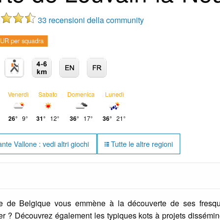
33 recensioni della community
UR per squadra
Venerdì
Sabato
Domenica
Lunedì
26°
9°
31°
12°
36°
17°
36°
21°
te Vallone : vedi altri giochi
Tutte le altre regioni
e de Belgique vous emmène à la découverte de ses fresque
er ? Découvrez également les typiques kots à projets disséminé