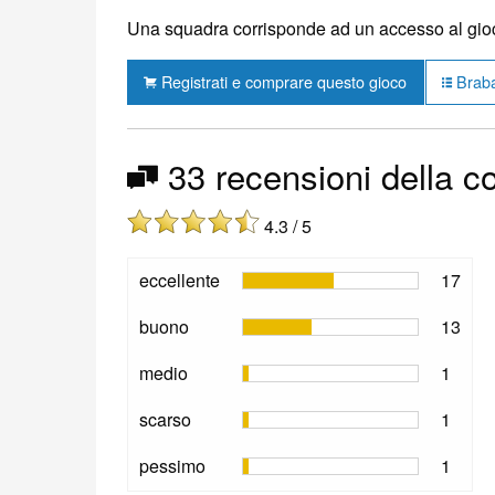
Una squadra corrisponde ad un accesso al gioco
Registrati e comprare questo gioco
Braban
33 recensioni della 
4.3 / 5
eccellente
17
buono
13
medio
1
scarso
1
pessimo
1