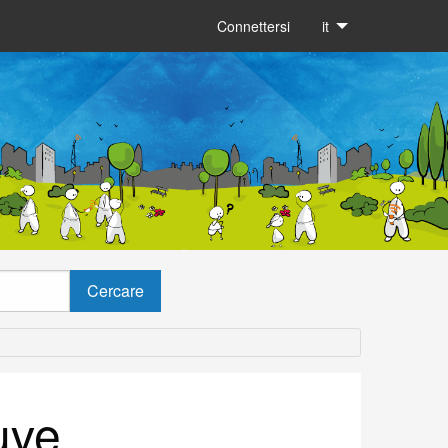
Connettersi
it
uve