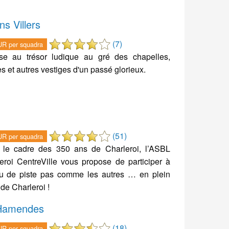
s Villers
(7)
R per squadra
se au trésor ludique au gré des chapelles,
es et autres vestiges d'un passé glorieux.
(51)
R per squadra
 le cadre des 350 ans de Charleroi, l’ASBL
eroi CentreVille vous propose de participer à
u de piste pas comme les autres … en plein
de Charleroi !
 Hamendes
(18)
R per squadra