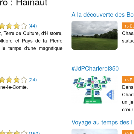
ro : Hainaut
A la découverte des Bon
(44)
15 EU
, Terre de Culture, d'Histoire,
Chas
lklore et Pays de la Pierre
statu
 le temps d'une magnifique
#JdPCharleroi350
(24)
15 EU
ine-le-Comte.
Dans
Charl
un je
cœur 
Voyage au temps des
(160)
19 EU