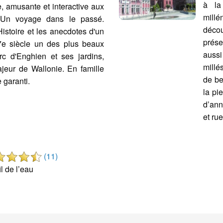
à la
 amusante et interactive aux
millé
. Un voyage dans le passé.
décou
Histoire et les anecdotes d'un
prése
7e siècle un des plus beaux
auss
rc d'Enghien et ses jardins,
millé
jeur de Wallonie. En famille
de bel
 garanti.
la pi
d’ann
et rue
(11)
l de l’eau