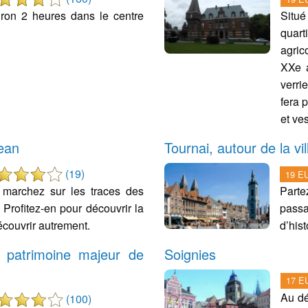
ron 2 heures dans le centre
Situé
quar
agric
XXe a
verri
fera 
et ves
Jean
Tournai, autour de la vil
(19)
19 EU
t marchez sur les traces des
Parte
 Profitez-en pour découvrir la
passa
écouvrir autrement.
d’hist
: patrimoine majeur de
Soignies
17 EU
Au dé
(100)