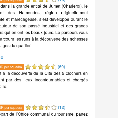
 dans la grande entité de Jumet (Charleroi), le
tier des Hamendes, région originellement
ole et marécageuse, s’est développé durant le
utour de son passé industriel et des grands
ers qui en ont les beaux jours. Le parcours vous
parcourir les rues à la découverte des richesses
tiges du quartier.
le
(60)
R per squadra
z à la découverte de la Cité des 5 clochers en
nt par des lieux incontournables et chargés
oire.
(12)
R per squadra
part de l’Office communal du tourisme, partez