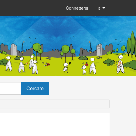
Connettersi
it