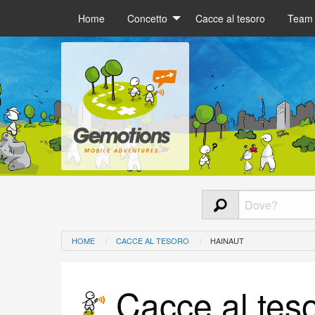
Home
Concetto
Cacce al tesoro
Team 
HOME
CACCE AL TESORO
HAINAUT
Cacce al teso