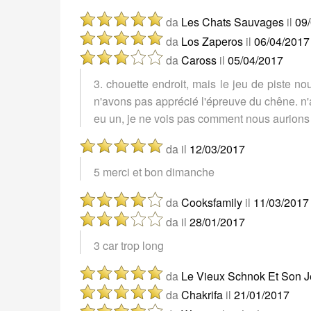
da
Les Chats Sauvages
il
09
da
Los Zaperos
il
06/04/2017
da
Caross
il
05/04/2017
3. chouette endroit, mais le jeu de piste no
n'avons pas apprécié l'épreuve du chêne. n'
eu un, je ne vois pas comment nous aurions
da
il
12/03/2017
5 merci et bon dimanche
da
Cooksfamily
il
11/03/2017
da
il
28/01/2017
3 car trop long
da
Le Vieux Schnok Et Son J
da
Chakrifa
il
21/01/2017