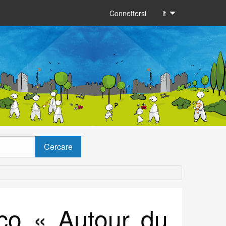
Connettersi
it
oco « Autour du