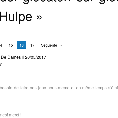
Hulpe »
4
15
Sei a pagina
16
17
Seguente
Seguente
es De Dames
il
26/05/2017
7
s besoin de faire nos jeux nous-meme et en même temps s'étai
mes! merci !