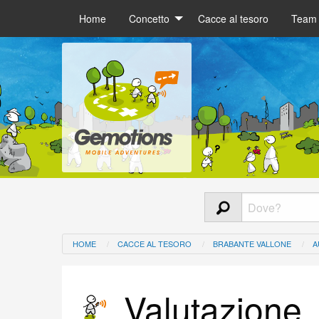
Home
Concetto
Cacce al tesoro
Team 
HOME
CACCE AL TESORO
BRABANTE VALLONE
A
Valutazione 