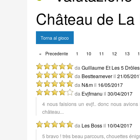
Château de La 
Torna al gioco
Precedente
Precedente
1
10
11
12
13
1
da
Guillaume Et Les 5 Drôl
da
Bestteamever
il
21/05/201
da
N&m
il
16/05/2017
da
Evjfmanu
il
30/04/2017
4 nous faisions un evjf.. donc nous avion
château...
da
Les Boss
il
10/04/2017
5 bravo ! très beau parcours, chouettes énig