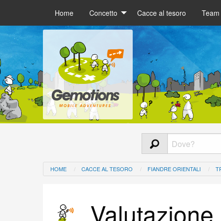
Home
Concetto
Cacce al tesoro
Team 
HOME
CACCE AL TESORO
FIANDRE ORIENTALI
T
Valutazione