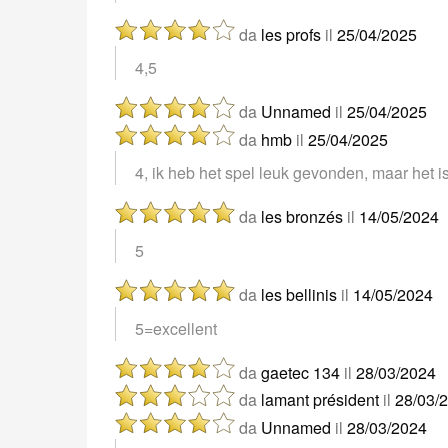
da
les profs
il
25/04/2025
4,5
da
Unnamed
il
25/04/2025
da
hmb
il
25/04/2025
4, ik heb het spel leuk gevonden, maar het 
da
les bronzés
il
14/05/2024
5
da
les bellinis
il
14/05/2024
5=excellent
da
gaetec 134
il
28/03/2024
da
lamant président
il
28/03/
da
Unnamed
il
28/03/2024