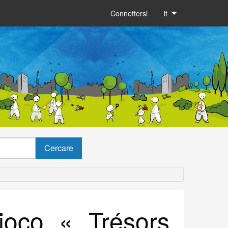
Connettersi
it
gioco « Trésors