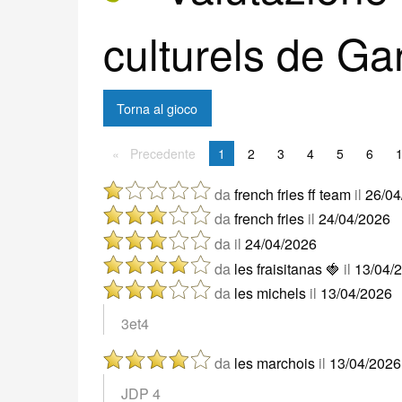
culturels de Ga
Torna al gioco
Precedente
Precedente
Sei a pagina
1
2
3
4
5
6
da
french fries ff team
il
26/04
da
french fries
il
24/04/2026
da
il
24/04/2026
da
les fraisitanas 🍓
il
13/04/
da
les michels
il
13/04/2026
3et4
da
les marchois
il
13/04/2026
JDP 4