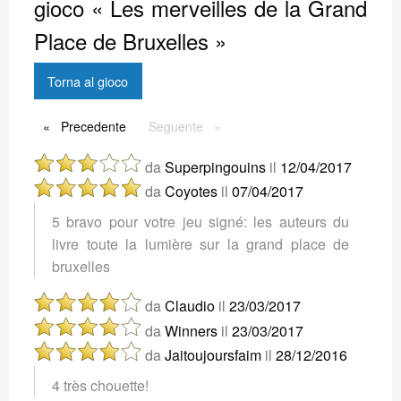
gioco « Les merveilles de la Grand
Place de Bruxelles »
Torna al gioco
Precedente
Precedente
Seguente
Seguente
da
Superpingouins
il
12/04/2017
da
Coyotes
il
07/04/2017
5 bravo pour votre jeu signé: les auteurs du
livre toute la lumière sur la grand place de
bruxelles
da
Claudio
il
23/03/2017
da
Winners
il
23/03/2017
da
Jaitoujoursfaim
il
28/12/2016
4 très chouette!