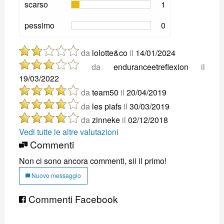
scarso
1
pessimo
0
da
lolotte&co
il
14/01/2024
da
enduranceetreflexion
il
19/03/2022
da
team50
il
20/04/2019
da
les piafs
il
30/03/2019
da
zinneke
il
02/12/2018
Vedi tutte le altre valutazioni
Commenti
Non ci sono ancora commenti, sii il primo!
Nuovo messaggio
Commenti Facebook