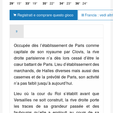
29°
15°
33°
19°
35°
22°
34°
23°
36°
24°
Registrati e comprare questo gioco
Francia : vedi altr
fr
Occupée dès l’établissement de Paris comme
capitale de son royaume par Clovis, la rive
droite parisienne n’a dès lors cessé d’être le
cœur battant de Paris. Lieu d’établissement des
marchands, de Halles diverses mais aussi des
casernes et de la prévôté de Paris, son activité
n’a pas faibli jusqu’à aujourd’hui.
Lieu où la cour du Roi s’établit avant que
Versailles ne soit construit, la rive droite porte
les traces de sa grandeur passée et des
faubourgs qu’elle a englouti au cours de sa