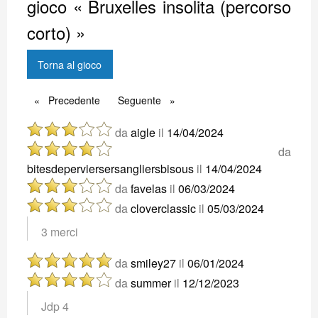
gioco « Bruxelles insolita (percorso
corto) »
Torna al gioco
Precedente
Precedente
Seguente
Seguente
da
aigle
il
14/04/2024
da
bitesdeperviersersangliersbisous
il
14/04/2024
da
favelas
il
06/03/2024
da
cloverclassic
il
05/03/2024
3 merci
da
smiley27
il
06/01/2024
da
summer
il
12/12/2023
Jdp 4