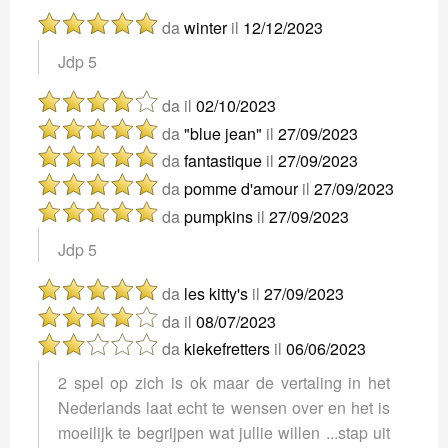
da
winter
il
12/12/2023
Jdp 5
da
il
02/10/2023
da
"blue jean"
il
27/09/2023
da
fantastique
il
27/09/2023
da
pomme d'amour
il
27/09/2023
da
pumpkins
il
27/09/2023
Jdp 5
da
les kitty's
il
27/09/2023
da
il
08/07/2023
da
kiekefretters
il
06/06/2023
2 spel op zich is ok maar de vertaling in het
Nederlands laat echt te wensen over en het is
moeilijk te begrijpen wat jullie willen ...stap uit