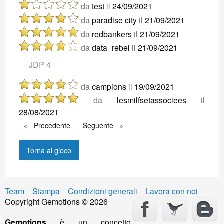
da
test
il
24/09/2021
da
paradise city
il
21/09/2021
da
redbankers
il
21/09/2021
da
data_rebel
il
21/09/2021
JDP 4
da
campions
il
19/09/2021
da
lesmilfsetassociees
il
28/08/2021
Precedente
Precedente
Seguente
Seguente
Torna al gioco
Team
Stampa
Condizioni generali
Lavora con noi
Copyright Gemotions © 2026
Gemotions
è un concetto