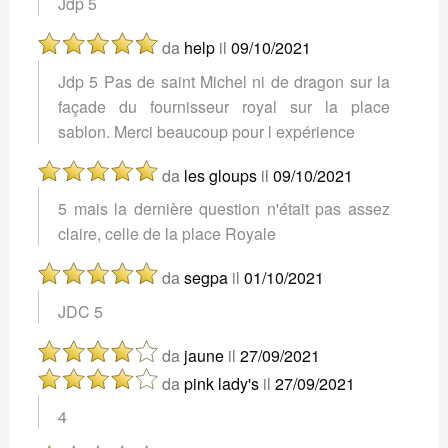
Jdp 5
da
help
il
09/10/2021
Jdp 5 Pas de saint Michel ni de dragon sur la
façade du fournisseur royal sur la place
sablon. Merci beaucoup pour l expérience
da
les gloups
il
09/10/2021
5 mais la dernière question n'était pas assez
claire, celle de la place Royale
da
segpa
il
01/10/2021
JDC 5
da
jaune
il
27/09/2021
da
pink lady's
il
27/09/2021
4