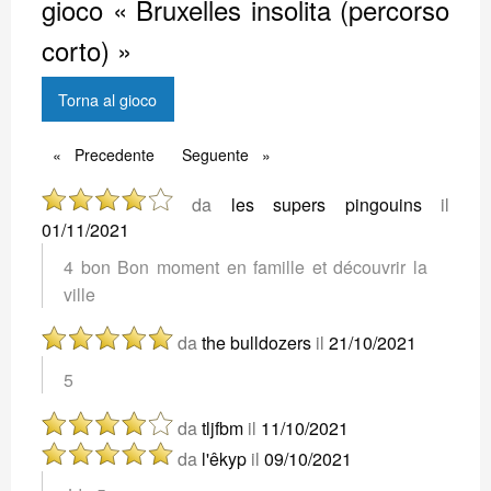
gioco « Bruxelles insolita (percorso
corto) »
Torna al gioco
Precedente
Precedente
Seguente
Seguente
da
les supers pingouins
il
01/11/2021
4 bon Bon moment en famille et découvrir la
ville
da
the bulldozers
il
21/10/2021
5
da
tljfbm
il
11/10/2021
da
l'êkyp
il
09/10/2021