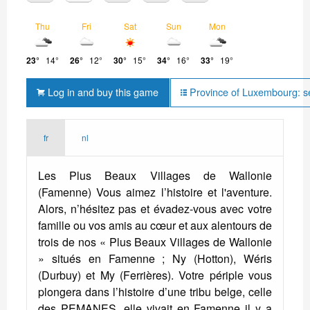
Thu
Fri
Sat
Sun
Mon
23°
14°
26°
12°
30°
15°
34°
16°
33°
19°
Log in and buy this game
Province of Luxembourg: s
fr
nl
Les Plus Beaux Villages de Wallonie
(Famenne) Vous aimez l’histoire et l'aventure.
Alors, n’hésitez pas et évadez-vous avec votre
famille ou vos amis au cœur et aux alentours de
trois de nos « Plus Beaux Villages de Wallonie
» situés en Famenne ; Ny (Hotton), Wéris
(Durbuy) et My (Ferrières). Votre périple vous
plongera dans l’histoire d’une tribu belge, celle
des PEMANES, elle vivait en Famenne il y a