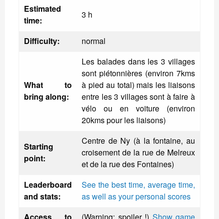
Estimated
3 h
time:
Difficulty:
normal
Les balades dans les 3 villages
sont piétonnières (environ 7kms
What to
à pied au total) mais les liaisons
bring along:
entre les 3 villages sont à faire à
vélo ou en voiture (environ
20kms pour les liaisons)
Centre de Ny (à la fontaine, au
Starting
croisement de la rue de Melreux
point:
et de la rue des Fontaines)
Leaderboard
See the best time, average time,
and stats:
as well as your personal scores
Access to
(Warning: spoiler !)
Show game