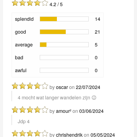
4.2 / 5
splendid
14
good
21
average
5
bad
0
awful
0
by
oscar
on
22/07/2024
4 mocht wat langer wandelen zijn 😉
by
amour²
on
03/06/2024
Jdp 4
by
chrishendrik
on
05/05/2024