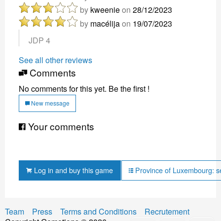
by
kweenie
on
28/12/2023
by
macélija
on
19/07/2023
JDP 4
See all other reviews
Comments
No comments for this yet. Be the first !
New message
Your comments
Log in and buy this game
Province of Luxembourg: s
Team
Press
Terms and Conditions
Recrutement