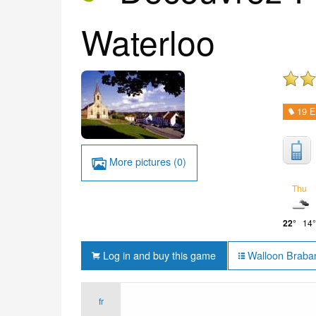
Waterloo
19 E
More pictures (0)
Thu
22°
14°
Log in and buy this game
Walloon Braban
fr