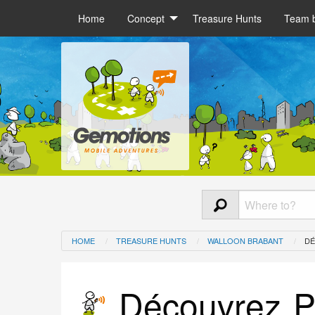
Home
Concept
Treasure Hunts
Team b
HOME
TREASURE HUNTS
WALLOON BRABANT
DÉ
Découvrez Pl