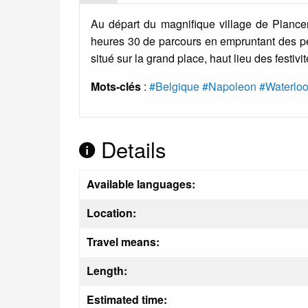
Au départ du magnifique village de Planceno
heures 30 de parcours en empruntant des peti
situé sur la grand place, haut lieu des festivi
Mots-clés
:
#Belgique
#Napoleon
#Waterlo
Details
Available languages:
Location:
Travel means:
Length:
Estimated time: