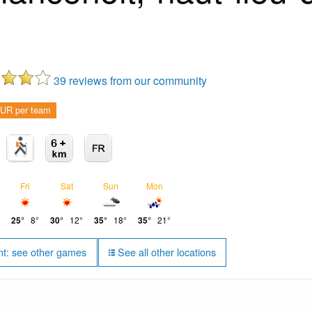
39 reviews from our community
UR per team
Fri
Sat
Sun
Mon
25°
8°
30°
12°
35°
18°
35°
21°
t: see other games
See all other locations