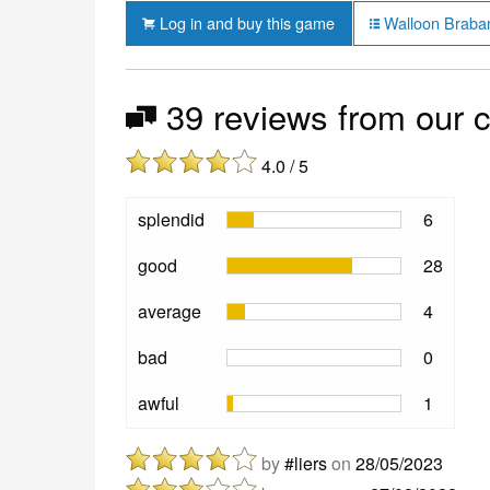
Log in and buy this game
Walloon Braban
39 reviews from our 
4.0 / 5
splendid
6
good
28
average
4
bad
0
awful
1
by
#liers
on
28/05/2023