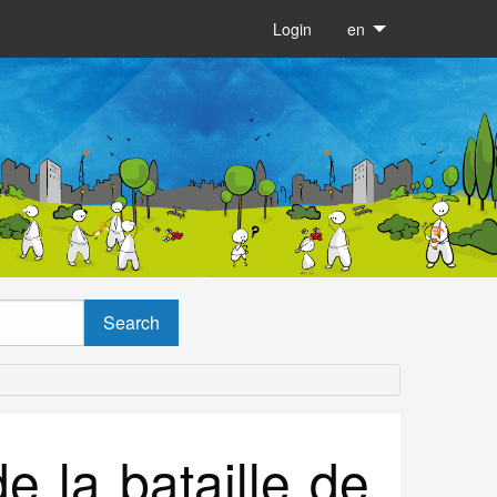
Login
en
e la bataille de