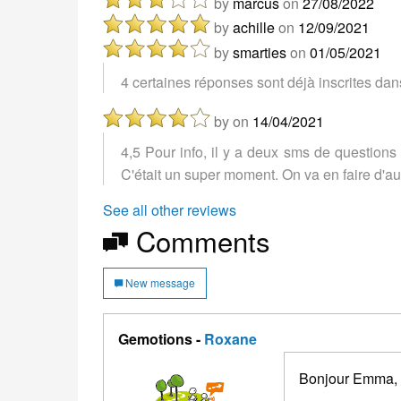
by
marcus
on
27/08/2022
by
achille
on
12/09/2021
by
smarties
on
01/05/2021
4 certaines réponses sont déjà inscrites dans
by
on
14/04/2021
4,5 Pour info, il y a deux sms de questions
C'était un super moment. On va en faire d'au
See all other reviews
Comments
New message
Gemotions -
Roxane
Bonjour Emma,