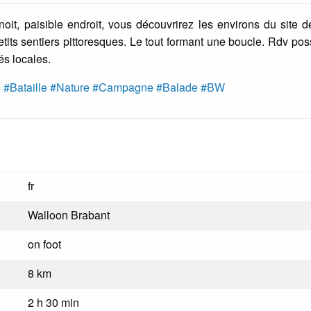
it, paisible endroit, vous découvrirez les environs du site d
ts sentiers pittoresques. Le tout formant une boucle. Rdv poss
tés locales.
o
#Bataille
#Nature
#Campagne
#Balade
#BW
fr
Walloon Brabant
on foot
8 km
2 h 30 min