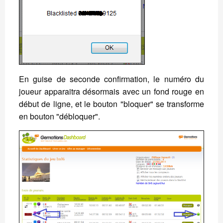
En guise de seconde confirmation, le numéro du
joueur apparaitra désormais avec un fond rouge en
début de ligne, et le bouton "bloquer" se transforme
en bouton "débloquer".