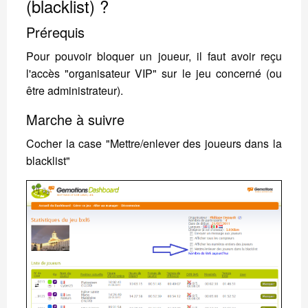
(blacklist) ?
Prérequis
Pour pouvoir bloquer un joueur, il faut avoir reçu
l'accès "organisateur VIP" sur le jeu concerné (ou
être administrateur).
Marche à suivre
Cocher la case "Mettre/enlever des joueurs dans la
blacklist"