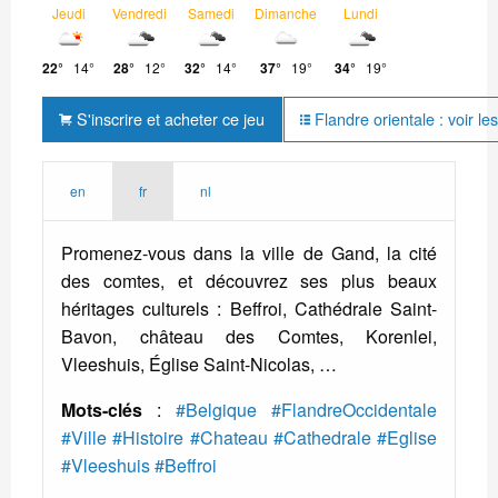
Jeudi
Vendredi
Samedi
Dimanche
Lundi
22°
14°
28°
12°
32°
14°
37°
19°
34°
19°
S'inscrire et acheter ce jeu
Flandre orientale : voir le
en
fr
nl
Promenez-vous dans la ville de Gand, la cité
des comtes, et découvrez ses plus beaux
héritages culturels : Beffroi, Cathédrale Saint-
Bavon, château des Comtes, Korenlei,
Vleeshuis, Église Saint-Nicolas, …
Mots-clés
:
#Belgique
#FlandreOccidentale
#Ville
#Histoire
#Chateau
#Cathedrale
#Eglise
#Vleeshuis
#Beffroi