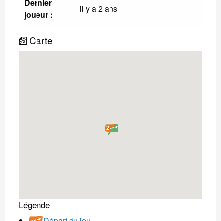
Dernier
il y a 2 ans
joueur :
Carte
2
Légende
Départ du jeu