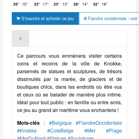
25°
15°
23°
17°
23°
13°
28°
14°
32°
18°
S'inscrire et acheter ce jeu
Flandre occidentale : voir 
fr
Ce parcours vous emmènera visiter certains
coins et recoins de la ville de Knokke,
parsemés de statues et sculptures, de trésors
dissimulés par la marée, de glaciers et de
boutiques chics, dans les endroits où être vus
et ceux où se balader de manière plus intime.
Idéal pour tout public : en famille ou entre amis,
ce jeu au grand air maritime vous enchantera !
Mots-clés
:
#Belgique
#FlandreOccidentale
#Knokke
#CoteBelge
#Mer
#Plage
#MerDuNord
#Statues
#Sculptures