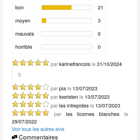
bon
21
moyen
3
mauvais
0
horrible
0
par
karinefrancois
le
31/10/2024
5
par
pia
le
13/07/2023
par
toeristen
le
13/07/2023
par
les intrepides
le
13/07/2023
par
les licornes blanches
le
29/07/2022
Voir tous les autres avis
Commentaires