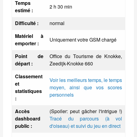
Temps
2 h 30 min
estimé :
Difficulté :
normal
Matériel à
Uniquement votre GSM chargé
emporter :
Point de
Office du Tourisme de Knokke,
départ :
Zeedijk-Knokke 660
Classement
Voir les meilleurs temps, le temps
et
moyen, ainsi que vos scores
statistiques
personnels
:
Accès
(Spoiler: peut gâcher l'intrigue !)
dashboard
Tracé du parcours (à vol
public :
d'oiseau) et suivi du jeu en direct