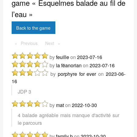
game « Esquelmes balade au fil de
l’eau »
Back to the game
Previous
Previous
Next
Next
by
feuille
on
2023-07-16
by
la fëanorian
on
2023-07-16
by
porphyre for ever
on
2023-06-
16
JDP 3
by
mat
on
2022-10-30
4 balade agréable mais manque d'activité sur
le parcours
by
family b
on
2022-10-30