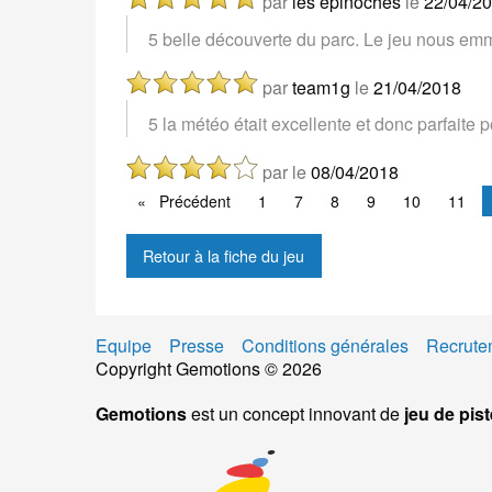
par
les epinoches
le
22/04/2
5 belle découverte du parc. Le jeu nous emm
par
team1g
le
21/04/2018
5 la météo était excellente et donc parfaite p
par
le
08/04/2018
Précédent
Précédent
1
7
8
9
10
11
Retour à la fiche du jeu
Equipe
Presse
Conditions générales
Recrute
Copyright Gemotions © 2026
Gemotions
est un concept innovant de
jeu de pist