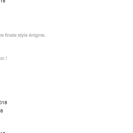
018
ve finale style énigme.
rc !
018
18