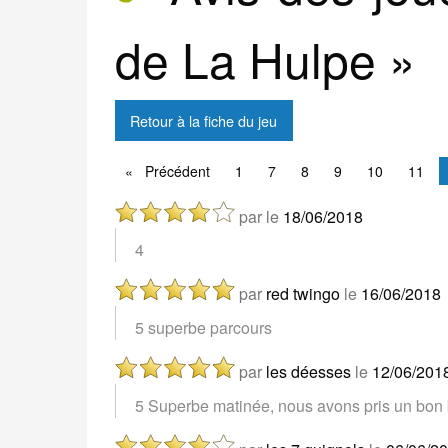
de La Hulpe »
Retour à la fiche du jeu
Précédent
Précédent
1
7
8
9
10
11
par
le
18/06/2018
4
par
red twingo
le
16/06/2018
5 superbe parcours
par
les déesses
le
12/06/201
5 Superbe matinée, nous avons pris un bon bo