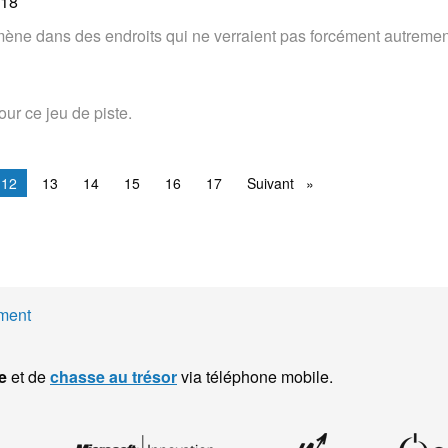
018
ène dans des endroits qui ne verraient pas forcément autrement
our ce jeu de piste.
Vous êtes sur la page
12
13
14
15
16
17
Suivant
Suivant
ment
e
et de
chasse au trésor
via téléphone mobile.