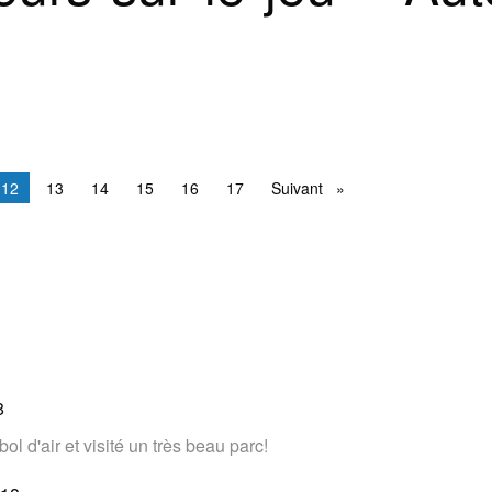
Vous êtes sur la page
12
13
14
15
16
17
Suivant
Suivant
8
l d'air et visité un très beau parc!