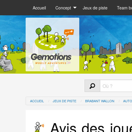
Accueil
Concept
Jeux de piste
Team bu
ACCUEIL
JEUX DE PISTE
BRABANT WALLON
AUTO
Avis des jou