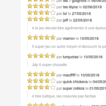
par
les 7 guignols
le
06/06/2
par
les lèyos
le
02/06/2018
par
lol
le
27/05/2018
par
jeff
le
22/05/2018
4 le jeu devrait être agrémenter d une épreu
par
marron
le
10/05/2018
5 super jeu un autre moyen d découvrir le pa
par
turquoise
le
10/05/2018
Jdp 5 super chouette
par
maufffff
le
10/05/2018
par
quick chickens
le
04/05/2
par
super crétois
le
01/05/20
4 très ludique, les mesures pas faciles