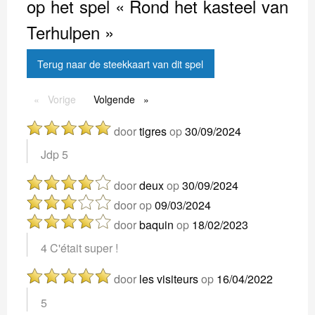
op het spel « Rond het kasteel van
Terhulpen »
Terug naar de steekkaart van dit spel
Vorige
Vorige
Volgende
Volgende
door
tigres
op
30/09/2024
Jdp 5
door
deux
op
30/09/2024
door
op
09/03/2024
door
baquin
op
18/02/2023
4 C'était super !
door
les visiteurs
op
16/04/2022
5