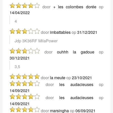
door
+ les colombes dorée
op
14/04/2022
4
door
imbattables
op
31/12/2021
Jdp 3K36RF MilaPower
door
ouhhh la gadoue
op
30/12/2021
3,5
door
la meute
op
23/10/2021
door
les audacieuses
op
14/09/2021
door
les audacieuses
op
14/09/2021
door
marsingha
op
06/09/2021