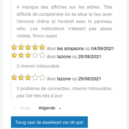
4 manque des affiches sur les arbres. Très
difficile de comprendre où se situe le lieu avec
l'énorme chêne et l'endroit avec le panneau
vélo. Les instructions n'étaient pas assez
claires. Sinon super
door
les simpsons
op
04/09/2021
door
lazone
op
25/08/2021
3 chemin introuvable
door
lazone
op
25/08/2021
3 problème de connection, chemin introuvable,
pas l'air très très à jour
Vorige
Vorige
Volgende
Volgende
Terug naar de steekkaart van dit spel