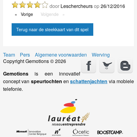
door
Leschercheurs
op
26/12/2016
Vorige
Vorige
Volgende
Volgende
Terug naar de steekkaart van dit spel
Team
Pers
Algemene voorwaarden
Werving
Copyright Gemotions © 2026
Gemotions
is een innovatief
concept van
speurtochten
en
schattenjachten
via mobiele
telefonie.