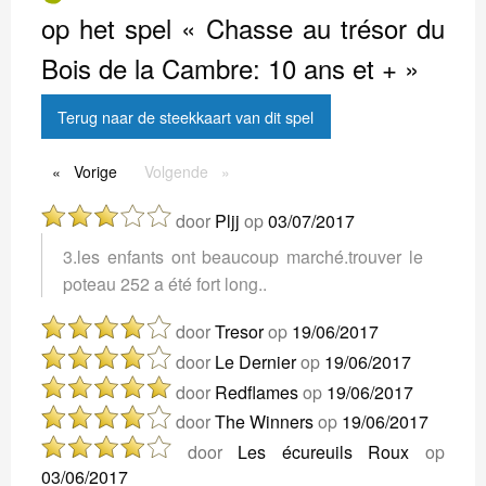
op het spel « Chasse au trésor du
Bois de la Cambre: 10 ans et + »
Terug naar de steekkaart van dit spel
Vorige
Vorige
Volgende
Volgende
door
Pljj
op
03/07/2017
3.les enfants ont beaucoup marché.trouver le
poteau 252 a été fort long..
door
Tresor
op
19/06/2017
door
Le Dernier
op
19/06/2017
door
Redflames
op
19/06/2017
door
The Winners
op
19/06/2017
door
Les écureuils Roux
op
03/06/2017