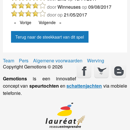
door
Winneuses
op
09/08/2017
door
op
21/05/2017
Vorige
Vorige
Volgende
Volgende
Terug naar de steekkaart van dit spel
Team
Pers
Algemene voorwaarden
Werving
Copyright Gemotions © 2026
Gemotions
is een innovatief
concept van
speurtochten
en
schattenjachten
via mobiele
telefonie.