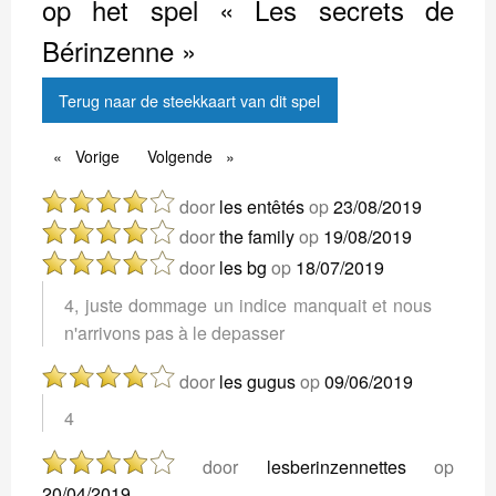
op het spel « Les secrets de
Bérinzenne »
Terug naar de steekkaart van dit spel
Vorige
Vorige
Volgende
Volgende
door
les entêtés
op
23/08/2019
door
the family
op
19/08/2019
door
les bg
op
18/07/2019
4, juste dommage un indice manquait et nous
n'arrivons pas à le depasser
door
les gugus
op
09/06/2019
4
door
lesberinzennettes
op
20/04/2019