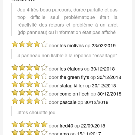
Jdp 4 très beau parcours, durée parfaite et pas
trop difficile seul problématique était la
réactivité des retours et problème à un arret
(jdp panneau) ou l'information était pas affiché
door
les motivés
op
23/03/2019
4 panneau non lisible à la réponse "essartage"
door
les étalons
op
30/12/2018
door
the green fly's
op
30/12/2018
door
stalag killer
op
30/12/2018
door
come on liech
op
30/12/2018
door
pascale
op
30/12/2018
4tres chouette jeu
door
fred40
op
22/09/2018
door
amo
op
15/11/2017