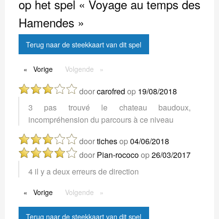
op het spel « Voyage au temps des
Hamendes »
Terug naar de steekkaart van dit spel
Vorige
Vorige
Volgende
Volgende
door
carofred
op
19/08/2018
3 pas trouvé le chateau baudoux,
incompréhension du parcours à ce niveau
door
tiches
op
04/06/2018
door
Pian-rococo
op
26/03/2017
4 il y a deux erreurs de direction
Vorige
Vorige
Volgende
Volgende
Terug naar de steekkaart van dit spel