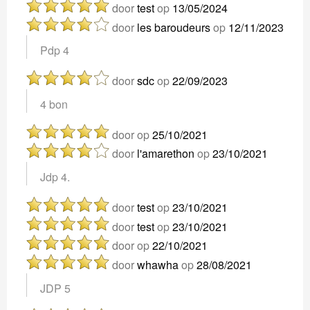
door
test
op
13/05/2024
door
les baroudeurs
op
12/11/2023
Pdp 4
door
sdc
op
22/09/2023
4 bon
door
op
25/10/2021
door
l'amarethon
op
23/10/2021
Jdp 4.
door
test
op
23/10/2021
door
test
op
23/10/2021
door
op
22/10/2021
door
whawha
op
28/08/2021
JDP 5