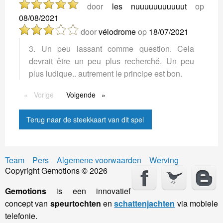
door
les nuuuuuuuuuuut
op
08/08/2021
door
vélodrome
op
18/07/2021
3. Un peu lassant comme question. Cela
devrait être un peu plus recherché. Un peu
plus ludique.. autrement le principe est bon.
Vorige
Vorige
Volgende
Volgende
Terug naar de steekkaart van dit spel
Team
Pers
Algemene voorwaarden
Werving
Copyright Gemotions © 2026
Gemotions
is een innovatief
concept van
speurtochten
en
schattenjachten
via mobiele
telefonie.