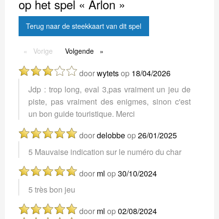
op het spel « Arlon »
Terug naar de steekkaart van dit spel
Vorige
Vorige
Volgende
Volgende
door
wytets
op
18/04/2026
Jdp : trop long, eval 3,pas vraiment un jeu de
piste, pas vraiment des enigmes, sinon c'est
un bon guide touristique. Merci
door
delobbe
op
26/01/2025
5 Mauvaise indication sur le numéro du char
door
ml
op
30/10/2024
5 très bon jeu
door
ml
op
02/08/2024