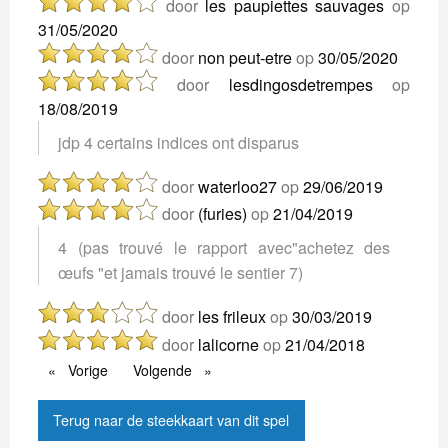
door
les paupiettes sauvages
op
31/05/2020
door
non peut-etre
op
30/05/2020
door
lesdingosdetrempes
op
18/08/2019
jdp 4 certains indices ont disparus
door
waterloo27
op
29/06/2019
door
(furies)
op
21/04/2019
4 (pas trouvé le rapport avec"achetez des
œufs "et jamais trouvé le sentier 7)
door
les frileux
op
30/03/2019
door
lalicorne
op
21/04/2018
Vorige
Vorige
Volgende
Volgende
Terug naar de steekkaart van dit spel