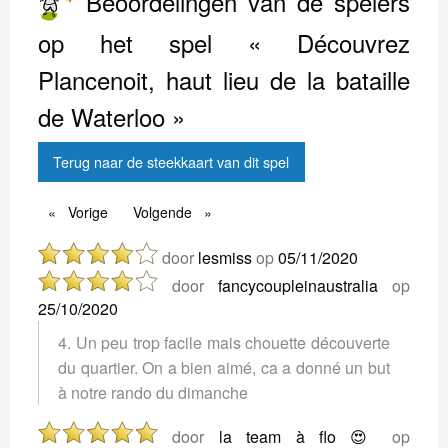
Beoordelingen van de spelers
op het spel « Découvrez
Plancenoit, haut lieu de la bataille
de Waterloo »
Terug naar de steekkaart van dit spel
Vorige
Vorige
Volgende
Volgende
door
lesmiss
op
05/11/2020
door
fancycoupleinaustralia
op
25/10/2020
4. Un peu trop facile mais chouette découverte
du quartier. On a bien aimé, ca a donné un but
à notre rando du dimanche
door
la team à flo 😍
op