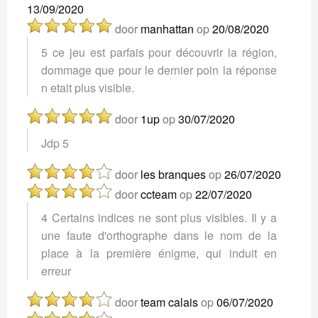
13/09/2020
door
manhattan
op
20/08/2020
5 ce jeu est parfais pour découvrir la région,
dommage que pour le dernier poin la réponse
n etait plus visible.
door
1up
op
30/07/2020
Jdp 5
door
les branques
op
26/07/2020
door
ccteam
op
22/07/2020
4 Certains indices ne sont plus visibles. Il y a
une faute d'orthographe dans le nom de la
place à la première énigme, qui induit en
erreur
door
team calais
op
06/07/2020