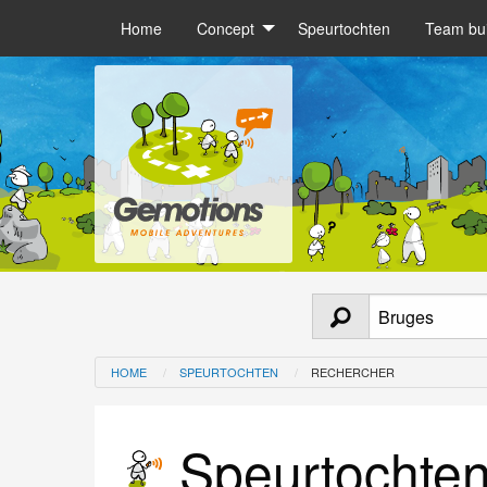
Home
Concept
Speurtochten
Team bui
HOME
SPEURTOCHTEN
RECHERCHER
Speurtochten