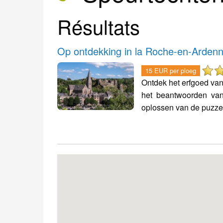
Résultats
Op ontdekking in la Roche-en-Arden
15 EUR per ploeg
Ontdek het erfgoed van
het beantwoorden va
oplossen van de puzzels