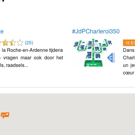
ne
#JdPCharleroi350
(25)
15 EU
 la Roche-en-Ardenne tijdens
Dans
n vragen maar ook door het
Charl
, raadsels...
un je
cœur 