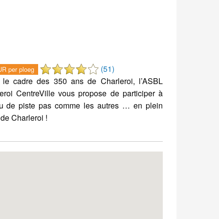
(51)
R per ploeg
 le cadre des 350 ans de Charleroi, l’ASBL
eroi CentreVille vous propose de participer à
u de piste pas comme les autres … en plein
de Charleroi !