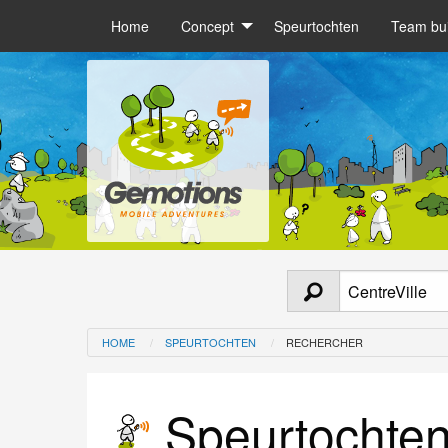
Home
Concept
Speurtochten
Team bui
HOME
SPEURTOCHTEN
RECHERCHER
Speurtochten