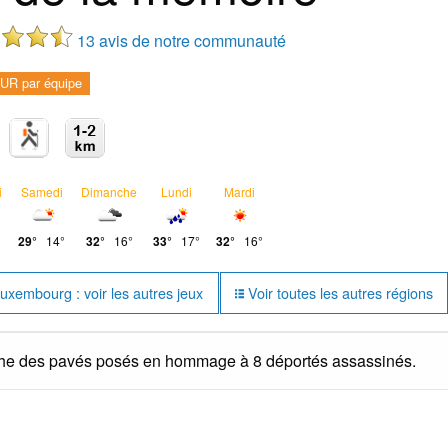
13 avis de notre communauté
UR par équipe
i
Samedi
Dimanche
Lundi
Mardi
°
29°
14°
32°
16°
33°
17°
32°
16°
xembourg : voir les autres jeux
Voir toutes les autres régions
rche des pavés posés en hommage à 8 déportés assassinés.