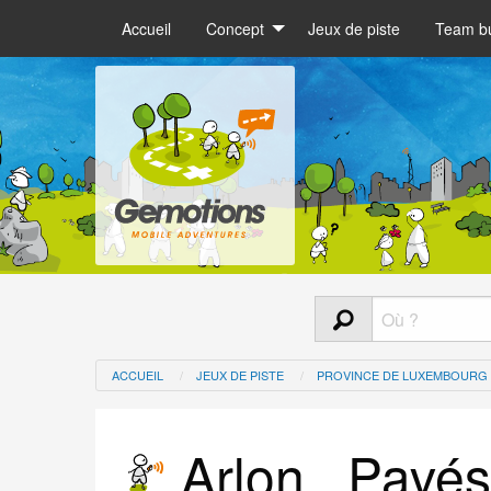
Accueil
Concept
Jeux de piste
Team bu
ACCUEIL
JEUX DE PISTE
PROVINCE DE LUXEMBOURG
Arlon , Pavé