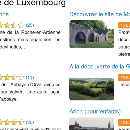
ce de Luxembourg
enne
Découvrez le site de 
(25)
15 EU
ine de la Roche-en-Ardenne
Prome
estions mais également en
décou
 devinettes,…
sourc
pierre
A la découverte de la
(11)
20 EU
 de l'Abbaye d'Orval avec ce
Décou
par Valvert. Une autre façon
l’abbaye.
Arlon (pour enfants)
(30)
15 EU
t découvrez la ville d'hier et
Prome