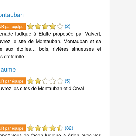
Montauban
(2)
R par équipe
nade ludique à Etalle proposée par Valvert,
vrez le site de Montauban. Montauban et sa
e aux étoiles… bois, rivières sinueuses et
s d’éternité.
 Gaume
(5)
R par équipe
vrez les sites de Montauban et d’Orval
(32)
R par équipe
nez-vous de façon ludique à Arlon avec vos