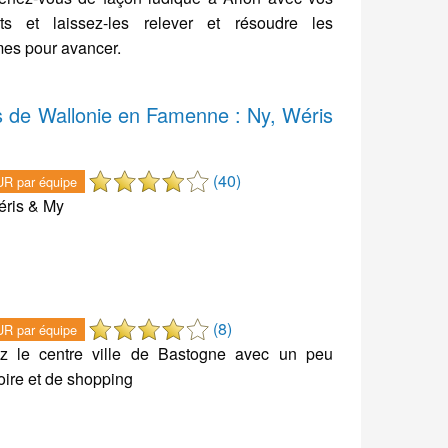
nts et laissez-les relever et résoudre les
es pour avancer.
s de Wallonie en Famenne : Ny, Wéris
(40)
R par équipe
ris & My
(8)
R par équipe
ez le centre ville de Bastogne avec un peu
toire et de shopping