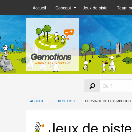
Accueil
Concept
Jeux de piste
Team bu
ACCUEIL
JEUX DE PISTE
PROVINCE DE LUXEMBOURG
Jeux de pist