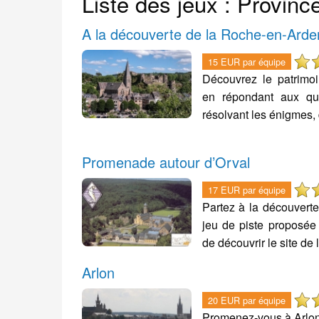
Liste des jeux : Provin
A la découverte de la Roche-en-Ard
15 EUR par équipe
Découvrez le patrimo
en répondant aux qu
résolvant les énigmes,
Promenade autour d’Orval
17 EUR par équipe
Partez à la découverte
jeu de piste proposée 
de découvrir le site de 
Arlon
20 EUR par équipe
Promenez-vous à Arlon e