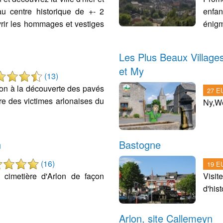
 au centre historique de +- 2
enfa
rir les hommages et vestiges
énigm
Les Plus Beaux Village
et My
(13)
rlon à la découverte des pavés
27 EU
e des victimes arlonaises du
Ny,Wé
n
Bastogne
(16)
19 EU
cimetière d'Arlon de façon
Visit
d'his
Arlon, site Callemeyn