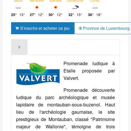
Jeudi
Vendredi
Samedi
Dimanche
Lundi
25°
13°
27°
12°
30°
12°
32°
15°
36°
18°
S'inscrire et acheter ce jeu
Province de Luxembourg : 
fr
Promenade ludique à
Etalle proposée par
Valvert.
Promenade découverte
ludique du parc archéologique et musée
lapidaire de montauban-sous-buzenol. Haut
lieu de l'archéologie gaumaise, le site
prestigieux de Montauban, classé "Patrimoine
majeur de Wallonie", témoigne de trois