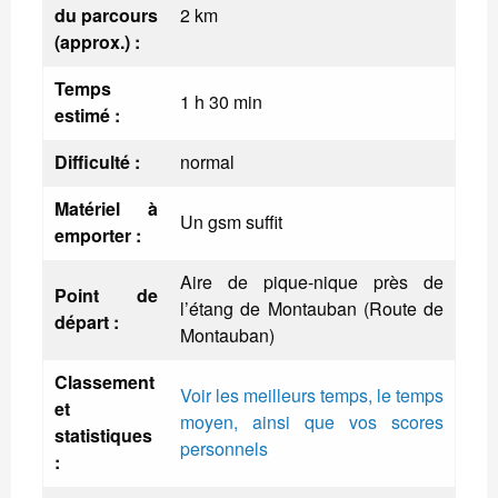
du parcours
2 km
(approx.) :
Temps
1 h 30 min
estimé :
Difficulté :
normal
Matériel à
Un gsm suffit
emporter :
Aire de pique-nique près de
Point de
l’étang de Montauban (Route de
départ :
Montauban)
Classement
Voir les meilleurs temps, le temps
et
moyen, ainsi que vos scores
statistiques
personnels
: