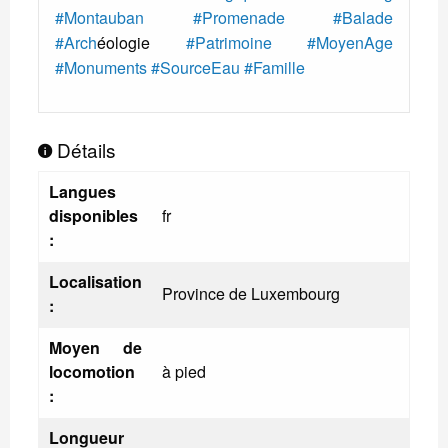
#Montauban
#Promenade
#Balade
#Arch
éologie
#Patrimoine
#MoyenAge
#Monuments
#SourceEau
#Famille
Détails
Langues
disponibles
fr
:
Localisation
Province de Luxembourg
:
Moyen de
locomotion
à pied
:
Longueur