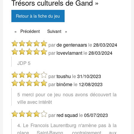
Trésors culturels de Gand »
Retour à la fiche du jeu
Précédent
Précédent
Suivant
Suivant
par
de gentenaars
le
28/03/2024
par
lovevlamant
le
28/03/2024
JDP 5
par
toushu
le
31/10/2023
par
binôme
le
12/08/2023
5 merci pour ce jeu nous avons découvert la
ville avec intérêt
par
red squad
le
05/07/2023
4. Le Francois Laurentburg n'amène pas à la
place Saint-Bavon, contrairement aux