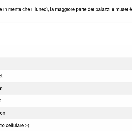
 in mente che il lunedì, la maggiore parte dei palazzi e musei è
et
km
0
on
tro cellulare :-)