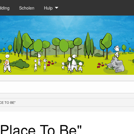
lding
Scholen
Hulp
CE TO BE"
 Place To Be"