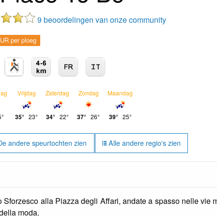
9 beoordelingen van onze community
UR per ploeg
dag
Vrijdag
Zaterdag
Zondag
Maandag
°
35°
23°
34°
22°
37°
26°
39°
25°
: De andere speurtochten zien
Alle andere regio's zien
o Sforzesco alla Piazza degli Affari, andate a spasso nelle vie 
 della moda.