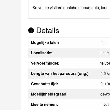
Se volete visitare qualche monumento, tenete
Details
Mogelijke talen
fr it
Localisatie:
Italië
Vervoermiddel:
te vo
Lengte van het parcours (ong.):
4,5 
Geschatte tijd:
2 u 3
Moeilijkheidsgraad:
gewo
Mee te nemen:
Il vos