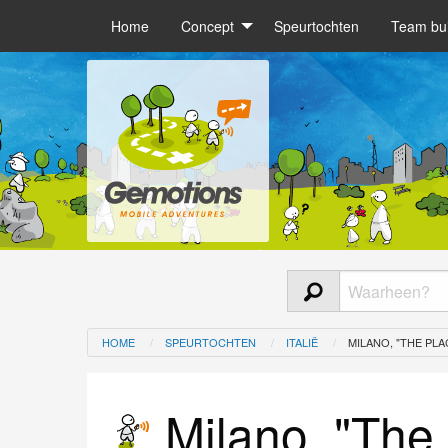
Home
Concept
Speurtochten
Team bui
HOME
SPEURTOCHTEN
ITALIË
MILANO, "THE PLA
Milano, "The