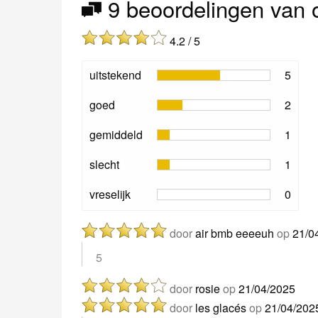
9 beoordelingen van
4.2 / 5
uitstekend
5
goed
2
gemiddeld
1
slecht
1
vreselijk
0
door
air bmb eeeeuh
op
21/0
5
door
rosie
op
21/04/2025
door
les glacés
op
21/04/202