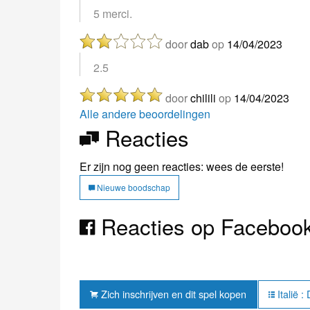
5 merci.
door
dab
op
14/04/2023
2.5
door
chilili
op
14/04/2023
Alle andere beoordelingen
Reacties
Er zijn nog geen reacties: wees de eerste!
Nieuwe boodschap
Reacties op Faceboo
Zich inschrijven en dit spel kopen
Italië 