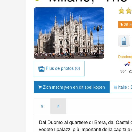
25 E
Donder
Plus de photos (0)
36°
25
Zich inschrijven en dit spel kopen
Italië 
fr
it
Dal Duomo al quartiere di Brera, dal Castell
vedete i palazzi più importanti della capitale